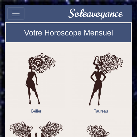
Soleavoyance
Votre Horoscope Mensuel
Bélier
Taureau