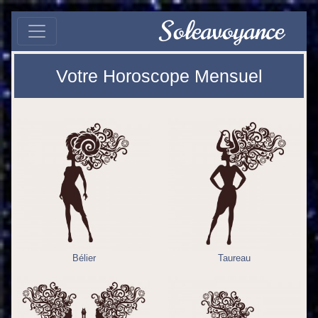
Soleavoyance
Votre Horoscope Mensuel
Bélier
Taureau